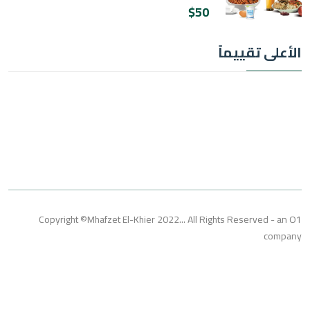
$50
ى تقييماً
Copyright ©Mhafzet El-Khier 2022... All Rights Reserved 
co