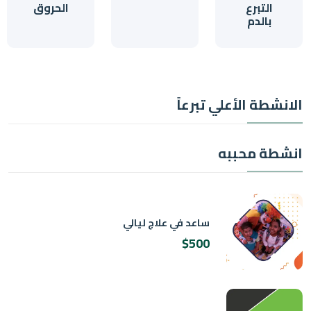
التبرع
الحروق
بالدم
طة الأعلي تبرعاً
ة محببه
ساعد في علاج ليالي
$500