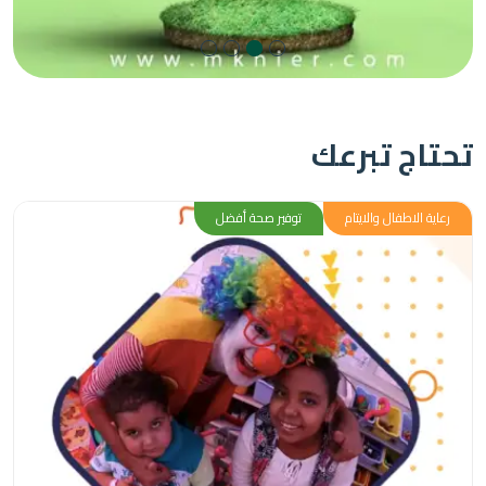
اج تبرعك
 الاطفال والايتام
توفير صحة أفضل