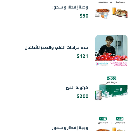
وجبة إفطار و سحور
$50
دعم جراحات القلب والصدر للأطفال
$121
كرتونة الخير
$200
وجبة إفطار و سحور