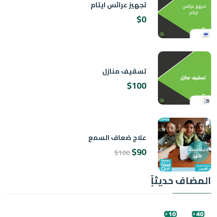
تجهيز عرائس ايتام
$0
تسقيف منازل
$100
علاج ضعاف السمع
$90
$100
ف حديثآٍ