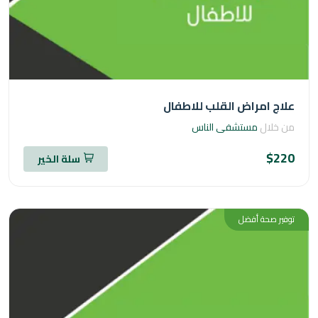
ج امراض القلب للاطفال
خلال
مستشفى الناس
$2
سلة الخير
ر صحة أفضل