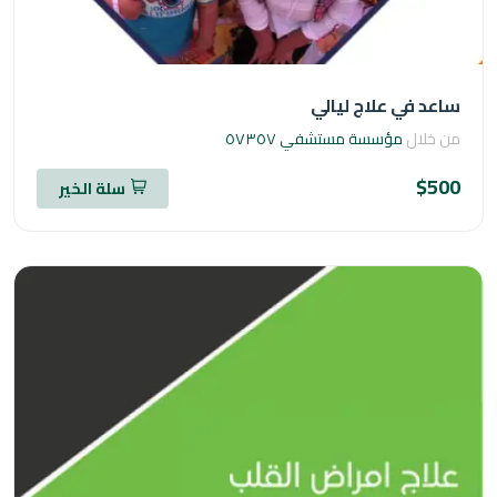
د في علاج ليالي
خلال
مؤسسة مستشفي ٥٧٣٥٧
$5
سلة الخير